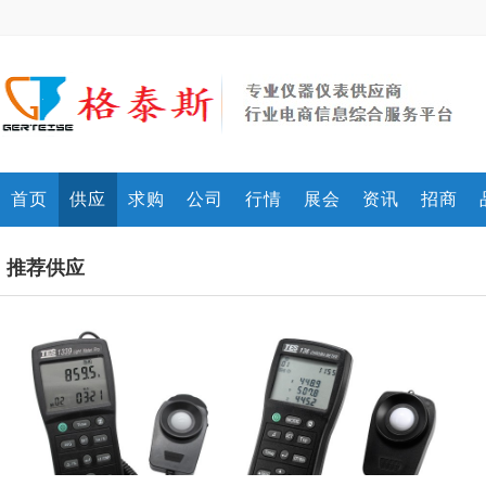
首页
供应
求购
公司
行情
展会
资讯
招商
推荐供应