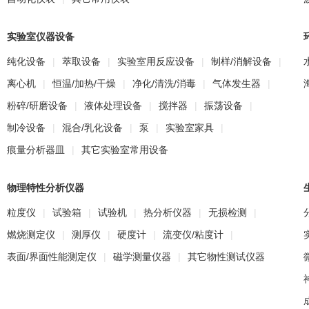
实验室仪器设备
纯化设备
|
萃取设备
|
实验室用反应设备
|
制样/消解设备
|
离心机
|
恒温/加热/干燥
|
净化/清洗/消毒
|
气体发生器
|
粉碎/研磨设备
|
液体处理设备
|
搅拌器
|
振荡设备
|
制冷设备
|
混合/乳化设备
|
泵
|
实验室家具
|
痕量分析器皿
|
其它实验室常用设备
物理特性分析仪器
粒度仪
|
试验箱
|
试验机
|
热分析仪器
|
无损检测
|
燃烧测定仪
|
测厚仪
|
硬度计
|
流变仪/粘度计
|
表面/界面性能测定仪
|
磁学测量仪器
|
其它物性测试仪器