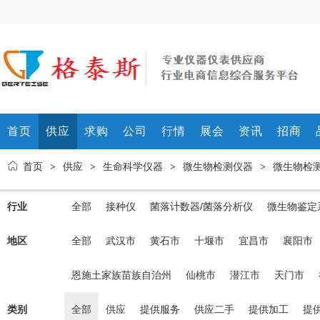
首页
供应
求购
公司
行情
展会
资讯
招商
首页
供应
生命科学仪器
微生物检测仪器
微生物检
>
>
>
>
行业
全部
接种仪
菌落计数器/菌落分析仪
微生物鉴定
地区
全部
武汉市
黄石市
十堰市
宜昌市
襄阳市
恩施土家族苗族自治州
仙桃市
潜江市
天门市
类别
全部
供应
提供服务
供应二手
提供加工
提