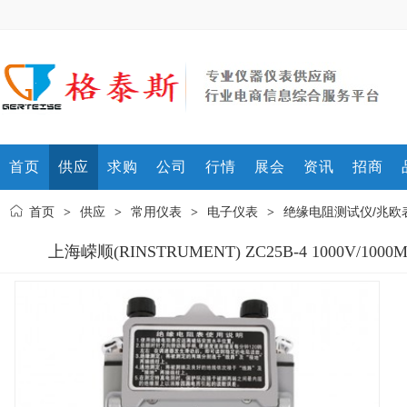
首页
供应
求购
公司
行情
展会
资讯
招商
首页
供应
常用仪表
电子仪表
绝缘电阻测试仪/兆欧
>
>
>
>
上海嵘顺(RINSTRUMENT) ZC25B-4 1000