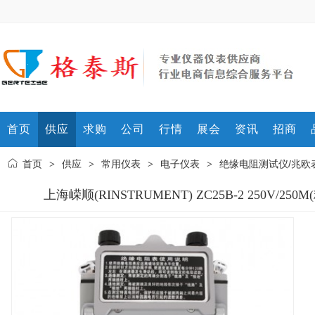
首页
供应
求购
公司
行情
展会
资讯
招商
首页
供应
常用仪表
电子仪表
绝缘电阻测试仪/兆欧
>
>
>
>
上海嵘顺(RINSTRUMENT) ZC25B-2 250